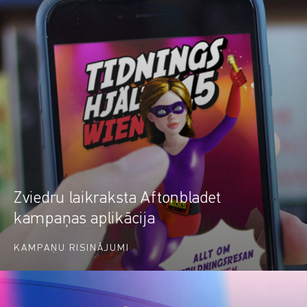
Zviedru laikraksta Aftonbladet
kampaņas aplikācija
KAMPAŅU RISINĀJUMI