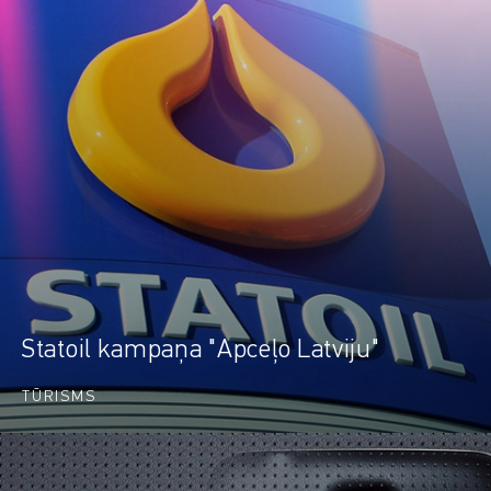
Statoil kampaņa "Apceļo Latviju"
TŪRISMS